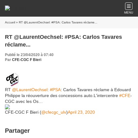
MENU
Accueil
» RT @LaurentOechsel: #PSA: Carlos Tavares réclame...
RT @LaurentOechsel: #PSA: Carlos Tavares
réclame...
Publié le 23/04/2020 à 07:40
Par
CFE-CGC F Bieri
RT
@LaurentOechsel
:
#PSA
: Carlos Tavares réclame à Edouard
Philippe la réouverture des concessions auto.L'intercentre
#CFE
-
CGC avec les Os…
CFE-CGC F Bieri (
@cfecgc_ulv
)
April 23, 2020
Partager