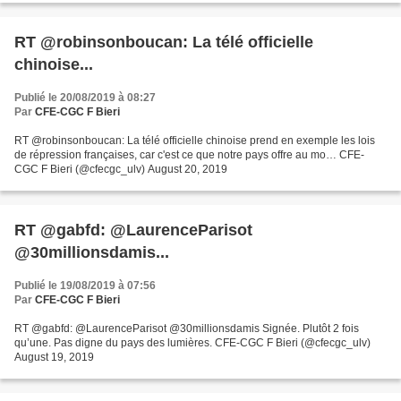
RT @robinsonboucan: La télé officielle
chinoise...
Publié le 20/08/2019 à 08:27
Par
CFE-CGC F Bieri
RT @robinsonboucan: La télé officielle chinoise prend en exemple les lois
de répression françaises, car c'est ce que notre pays offre au mo… CFE-
CGC F Bieri (@cfecgc_ulv) August 20, 2019
RT @gabfd: @LaurenceParisot
@30millionsdamis...
Publié le 19/08/2019 à 07:56
Par
CFE-CGC F Bieri
RT @gabfd: @LaurenceParisot @30millionsdamis Signée. Plutôt 2 fois
qu’une. Pas digne du pays des lumières. CFE-CGC F Bieri (@cfecgc_ulv)
August 19, 2019