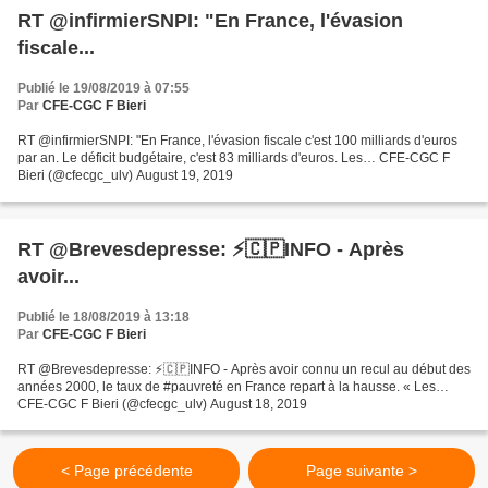
RT @infirmierSNPI: "En France, l'évasion
fiscale...
Publié le 19/08/2019 à 07:55
Par
CFE-CGC F Bieri
RT @infirmierSNPI: "En France, l'évasion fiscale c'est 100 milliards d'euros
par an. Le déficit budgétaire, c'est 83 milliards d'euros. Les… CFE-CGC F
Bieri (@cfecgc_ulv) August 19, 2019
RT @Brevesdepresse: ⚡🇨🇵INFO - Après
avoir...
Publié le 18/08/2019 à 13:18
Par
CFE-CGC F Bieri
RT @Brevesdepresse: ⚡🇨🇵INFO - Après avoir connu un recul au début des
années 2000, le taux de #pauvreté en France repart à la hausse. « Les…
CFE-CGC F Bieri (@cfecgc_ulv) August 18, 2019
< Page précédente
Page suivante >