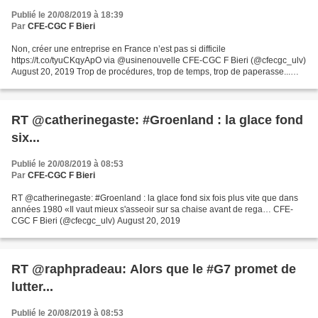
Publié le 20/08/2019 à 18:39
Par
CFE-CGC F Bieri
Non, créer une entreprise en France n’est pas si difficile
https://t.co/tyuCKqyApO via @usinenouvelle CFE-CGC F Bieri (@cfecgc_ulv)
August 20, 2019 Trop de procédures, trop de temps, trop de paperasse...
Monter son entreprise en France pourrait ressembler...
RT @catherinegaste: #Groenland : la glace fond
six...
Publié le 20/08/2019 à 08:53
Par
CFE-CGC F Bieri
RT @catherinegaste: #Groenland : la glace fond six fois plus vite que dans
années 1980 «Il vaut mieux s'asseoir sur sa chaise avant de rega… CFE-
CGC F Bieri (@cfecgc_ulv) August 20, 2019
RT @raphpradeau: Alors que le #G7 promet de
lutter...
Publié le 20/08/2019 à 08:53