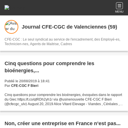
MENU
Journal CFE-CGC de Valenciennes (59)
CFE-CGC : Le seul syndicat au service de l'encadrement, des Employé-es,
Technicien-nes, Agents de Maitrise, Cadres
Cinq questions pour comprendre les
bioénergies,...
Publié le 20/08/2019 à 18:41
Par
CFE-CGC F Bieri
Cinq questions pour comprendre les bioénergies, évoquées dans le rapport
du Giec https://t.co/qtRDh2yh1r via @usinenouvelle CFE-CGC F Bieri
(@cfecgc_ulv) August 20, 2019 Alice Vitard Elevage - Viandes , Céréales ,
L'Usine de l'Energie , Energies renouvelables...
Non, créer une entreprise en France n’est pas...