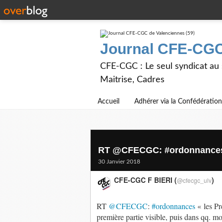
Journal CFE-CGC
CFE-CGC : Le seul syndicat au
Maitrise, Cadres
Accueil
Adhérer via la Confédération
RT @CFECGC: #ordonnances «
30 Janvier 2018
CFE-CGC F BIERI (
)
@cfecgc_ulv
RT
@CFECGC
:
#ordonnances
« les Pr
première partie visible, puis dans qq. 