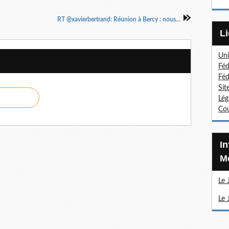
RT @xavierbertrand: Réunion à Bercy : nous...
Uni
Féd
Féd
Sit
Lég
Cou
Information Sections
Mé
Le 
Le 