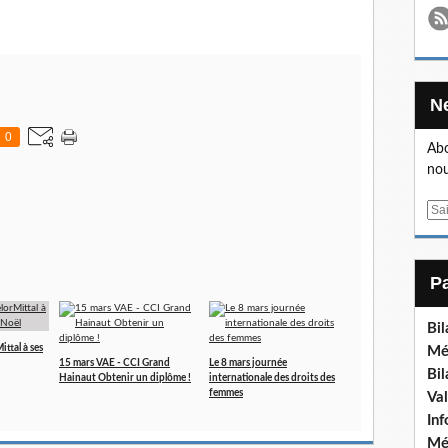
0
Abo
nou
E
m
a
i
l
Bi
ttal à ses
Mé
15 mars VAE - CCI Grand
Le 8 mars journée
Bi
Hainaut Obtenir un diplôme !
internationale des droits des
femmes
Va
In
Mé