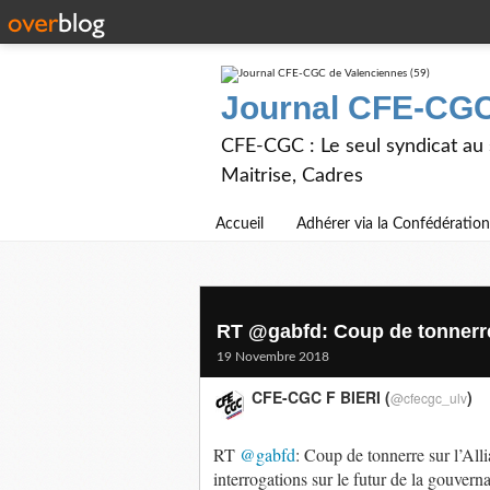
Journal CFE-CGC
CFE-CGC : Le seul syndicat au
Maitrise, Cadres
Accueil
Adhérer via la Confédération
RT @gabfd: Coup de tonnerre s
19 Novembre 2018
CFE-CGC F BIERI (
)
@cfecgc_ulv
RT
@gabfd
: Coup de tonnerre sur l’All
interrogations sur le futur de la gouver