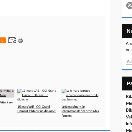
0
Abo
nou
E
m
a
i
l
Bi
ttal à ses
Mé
15 mars VAE - CCI Grand
Le 8 mars journée
Bi
Hainaut Obtenir un diplôme !
internationale des droits des
femmes
Va
In
Mé