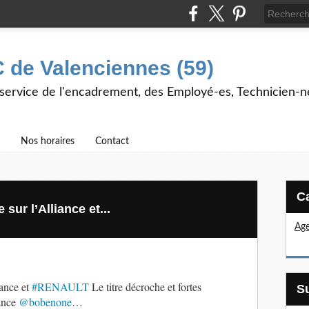
 de Valenciennes (59)
 service de l'encadrement, des Employé-es, Technicien-n
Nos horaires
Contact
ur l’Alliance et...
Age
iance et
#RENAULT
Le titre décroche et fortes
nance
@bobenone
…