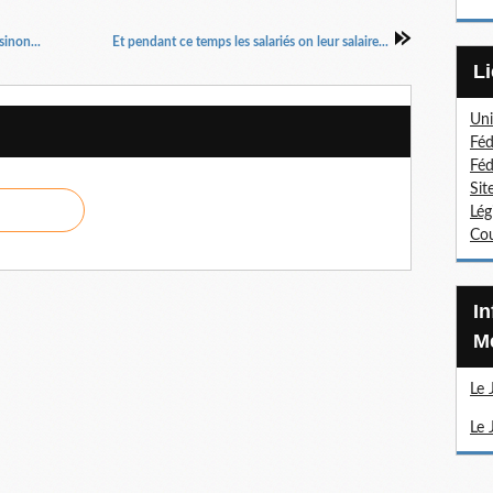
inon...
Et pendant ce temps les salariés on leur salaire...
Uni
Féd
Féd
Sit
Lég
Cou
Information Sections
Mé
Le 
Le 