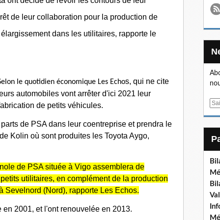
a ont décidé de revoir les contours de leur
rrêt de leur collaboration pour la production de
 élargissement dans les utilitaires, rapporte le
Abo
s, qui ne cite
Selon le quotidien économique Les Echo
nou
urs automobiles vont arrêter d'ici 2021 leur
E
fabrication de petits véhicules.
m
es parts de PSA dans leur coentreprise et prendra le
a
i
de Kolin où sont produites les Toyota Aygo,
l
Bi
nole de PSA située à Vigo assemblera de
Mé
petits utilitaires, en complément de la production
Bi
s à Sevelnord (Nord), rapporte Les Echos.
Va
In
e en 2001, et l'ont renouvelée en 2013.
Mé