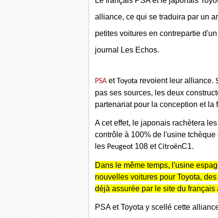
Le français PSA et le japonais Toyot
alliance, ce qui se traduira par un a
petites voitures en contrepartie d'un
journal Les Echos.
et
revoient leur alliance.
PSA
Toyota
pas ses sources, les deux constructe
partenariat pour la conception et la 
A cet effet, le japonais rachètera l
contrôle à 100% de l'usine tchèque 
les
108 et
C1.
Peugeot
Citroën
Dans le même temps, l'usine espag
nouvelles voitures pour Toyota, des 
déjà assurée par le site du françai
PSA et Toyota y scellé cette allianc