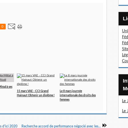
0
Uni
Féd
Féd
Sit
Lég
Cou
Information Sections
ttal à ses
Mé
15 mars VAE - CCI Grand
Le 8 mars journée
Hainaut Obtenir un diplôme !
internationale des droits des
femmes
Le 
Le 
s d'ici 2020
Recherche accord de performance négocié avec les...