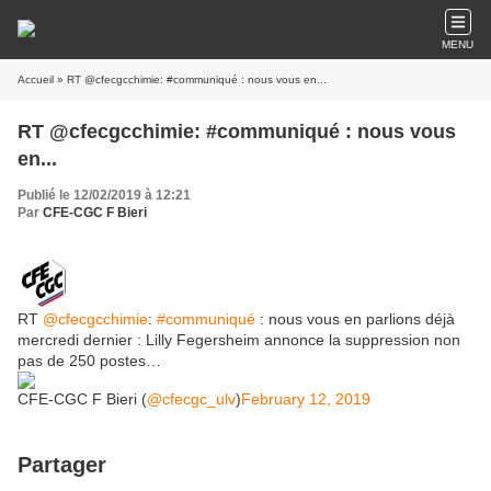
MENU
Accueil
» RT @cfecgcchimie: #communiqué : nous vous en...
RT @cfecgcchimie: #communiqué : nous vous
en...
Publié le 12/02/2019 à 12:21
Par
CFE-CGC F Bieri
RT
@cfecgcchimie
:
#communiqué
: nous vous en parlions déjà
mercredi dernier : Lilly Fegersheim annonce la suppression non
pas de 250 postes…
CFE-CGC F Bieri (
@cfecgc_ulv
)
February 12, 2019
Partager