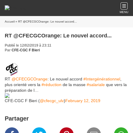
MENU
Accueil
» RT @CFECGCOrange: Le nouvel accord...
RT @CFECGCOrange: Le nouvel accord...
Publié le 12/02/2019 à 23:11
Par
CFE-CGC F Bieri
RT
@CFECGCOrange
: Le nouvel accord
#Intergénérationnel
,
plus orienté vers la
#réduction
de la masse
#salariale
que vers la
préparation de l…
CFE-CGC F Bieri (
@cfecgc_ulv
)
February 12, 2019
Partager