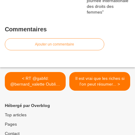
Commentaires
Ajouter un commentaire
< RT @gabfd:
Il est vrai que les riches si
@bernard_valette Oubliée
l'on peut résumer... >
la fiche avec...
Hébergé par Overblog
Top articles
Pages
Contact