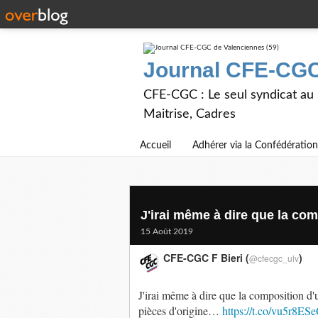
Journal CFE-CGC
CFE-CGC : Le seul syndicat au
Maitrise, Cadres
Accueil
Adhérer via la Confédération
J'irai même à dire que la com
15 Août 2019
CFE-CGC F Bieri (
)
@cfecgc_ulv
J'irai même à dire que la composition d'
pièces d'origine…
https://t.co/vu5r8ES