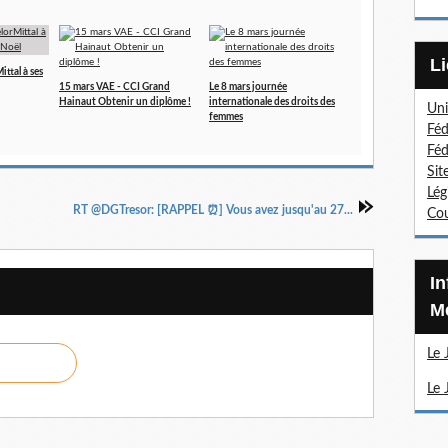
ttal à ses
15 mars VAE - CCI Grand
Le 8 mars journée
Hainaut Obtenir un diplôme !
internationale des droits des
Uni
femmes
Féd
Féd
Sit
Lég
RT @DGTresor: [RAPPEL ⏰] Vous avez jusqu'au 27...
Cou
Information Sections
Mé
Le 
Le 