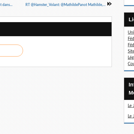
 dans...
RT @Hamster_Volant: @MathildePanot Mathilde,...
Uni
Féd
Féd
Sit
Lég
Cou
Information Sections
Mé
Le 
Le 