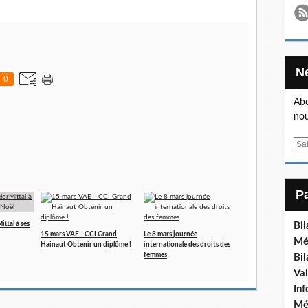
0
Abo
nou
E
m
a
i
l
ttal à ses
Bi
15 mars VAE - CCI Grand
Le 8 mars journée
Mé
Hainaut Obtenir un diplôme !
internationale des droits des
femmes
Bi
Va
In
Mé