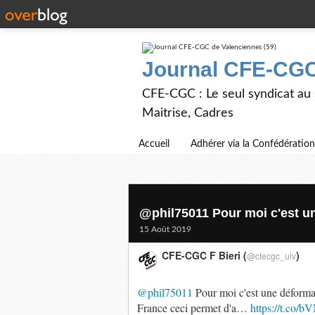
Journal CFE-CGC
CFE-CGC : Le seul syndicat au
Maitrise, Cadres
Accueil
Adhérer via la Confédération
@phil75011 Pour moi c'est un
15 Août 2019
CFE-CGC F Bieri (
)
@cfecgc_ulv
@phil75011
Pour moi c'est une déformati
France ceci permet d'a…
https://t.co