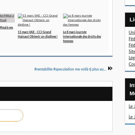
ttal à ses
15 mars VAE - CCI Grand
Le 8 mars journée
Uni
Hainaut Obtenir un diplôme !
internationale des droits des
Féd
femmes
Féd
Sit
Lég
Cou
#rentabilite #speculation me voilà tj plus au...
Information Sections
Mé
Le 
Le 