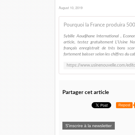
August 10, 2019
Sybille Aoudjhane International , Econom
article, testez gratuitement L'Usine 
français enregistrait de très bons sc
fortement baisser selon les chiffres du ca
Partager cet article
Repost
S'inscrire à la newsletter