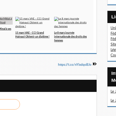
Uni
ttal à ses
15 mars VAE - CCI Grand
Le 8 mars journée
Féd
Hainaut Obtenir un diplôme !
internationale des droits des
Féd
femmes
Sit
Lég
Cou
https://t.co/nYixdqoBJo
Information Sections
Mé
Le 
Le 