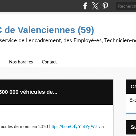
 de Valenciennes (59)
 service de l'encadrement, des Employé-es, Technicien-n
Nos horaires
Contact
00 000 véhicules de...
Age
éhicules de moins en 2020
https://t.co/OfyYbtYgWJ
via