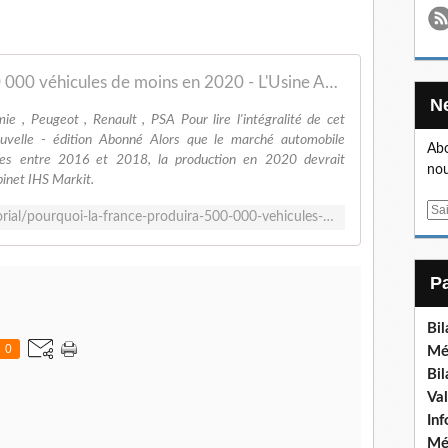
Pourquoi la France produira 500 000 véhicules de moins en 2020 - L'Usine Auto
ie , Peugeot , Renault , PSA Pour lire l'intégralité de cet
Nouvelle - édition Abonné Alors que le marché automobile
Abo
ores entre 2016 et 2018, la production en 2020 devrait
nou
binet IHS Markit.
E
https://www.usinenouvelle.com/editorial/pourquoi-la-france-produira-500-000-vehicules-de-moins-en-2020.N873420
m
a
i
l
Bi
0
Mé
Bi
Va
In
Mé