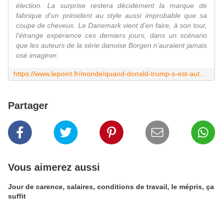
élection. La surprise restera décidément la marque de
fabrique d'un président au style aussi improbable que sa
coupe de cheveux. Le Danemark vient d'en faire, à son tour,
l'étrange expérience ces derniers jours, dans un scénario
que les auteurs de la série danoise Borgen n'auraient jamais
osé imaginer.
https://www.lepoint.fr/monde/quand-donald-trump-s-est-auto-invite-au-danemark-avant-d-annuler-23-08-2019-2331162_24.php?utm_term=Autofeed&utm_medium=Social&utm_source=Twitter&Echobox=1566542691#xtor=CS1-32-%5BEchobox%5D
Partager
Vous aimerez aussi
Jour de carence, salaires, conditions de travail, le mépris, ça
suffit