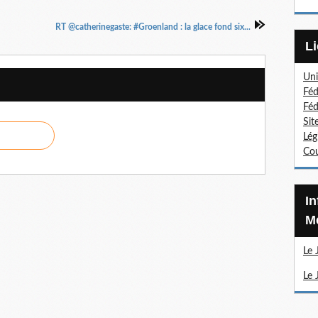
RT @catherinegaste: #Groenland : la glace fond six...
Uni
Féd
Féd
Sit
Lég
Cou
Information Sections
Mé
Le 
Le 