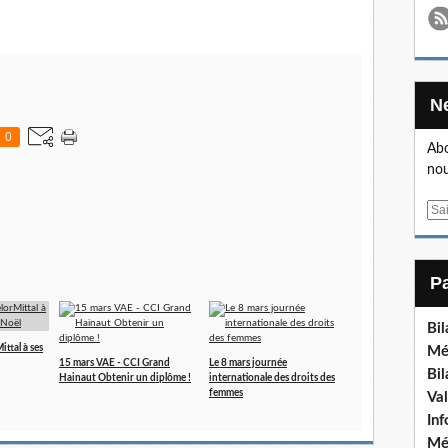
0
Abo
nou
E
m
a
i
l
Bi
ttal à ses
Mé
15 mars VAE - CCI Grand
Le 8 mars journée
Bi
Hainaut Obtenir un diplôme !
internationale des droits des
femmes
Va
In
Mé