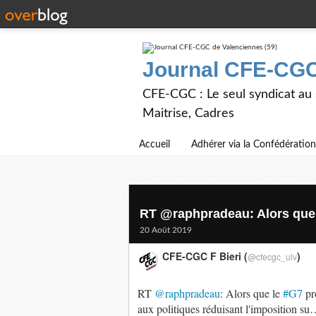
Journal CFE-CGC
CFE-CGC : Le seul syndicat au
Maitrise, Cadres
Accueil
Adhérer via la Confédération
RT @raphpradeau: Alors que l
20 Août 2019
CFE-CGC F Bieri (
)
@cfecgc_ulv
RT
@raphpradeau
: Alors que le
#G7
pro
aux politiques réduisant l'imposition s