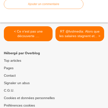
Ajouter un commentaire
< Ce n'est pas une
RT @lvslmedia: Alors que
découverte ....
les salaires stagnent et... >
Hébergé par Overblog
Top articles
Pages
Contact
Signaler un abus
C.G.U.
Cookies et données personnelles
Préférences cookies