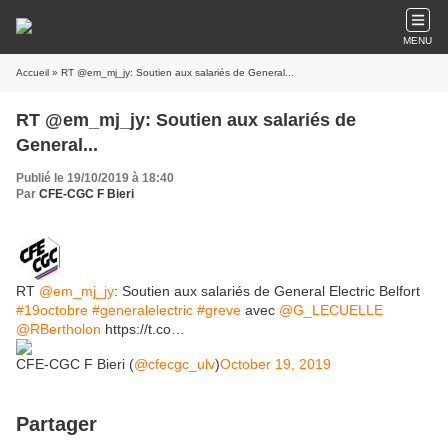
MENU
Accueil
» RT @em_mj_jy: Soutien aux salariés de General...
RT @em_mj_jy: Soutien aux salariés de
General...
Publié le 19/10/2019 à 18:40
Par
CFE-CGC F Bieri
RT
@em_mj_jy
: Soutien aux salariés de General Electric Belfort
#19octobre
#generalelectric
#greve
avec
@G_LECUELLE
@RBertholon
https://t.co…
CFE-CGC F Bieri (
@cfecgc_ulv
)
October 19, 2019
Partager