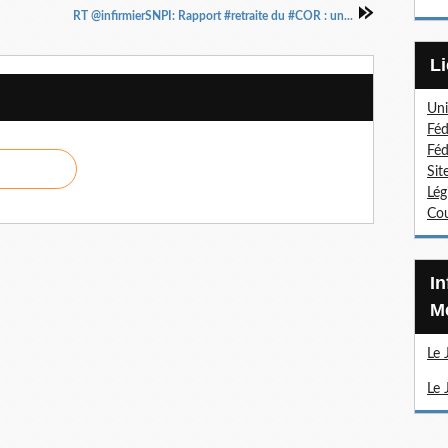
RT @infirmierSNPI: Rapport #retraite du #COR : un...
Uni
Féd
Féd
Sit
Lég
Cou
Information Sections
Mé
Le 
Le 