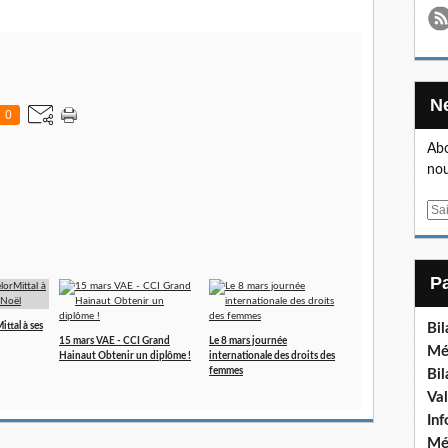
0
Abo
nou
E
m
a
i
l
ttal à ses
Bi
15 mars VAE - CCI Grand
Le 8 mars journée
Mé
Hainaut Obtenir un diplôme !
internationale des droits des
femmes
Bi
Va
In
Mé