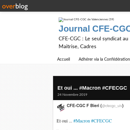
Journal CFE-CGC
CFE-CGC : Le seul syndicat au
Maitrise, Cadres
Accueil
Adhérer via la Confédération
Et oui ... #Macron #CFECGC
24 Novembre 2019
CFE-CGC F Bieri (
)
@cfecgc_ulv
Et oui ...
#Macron
#CFECGC