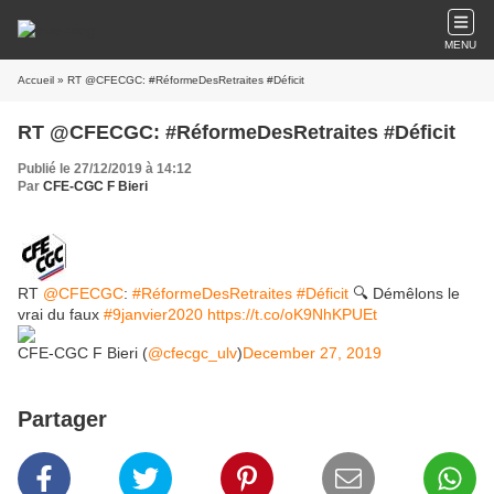
MENU
Accueil
» RT @CFECGC: #RéformeDesRetraites #Déficit
RT @CFECGC: #RéformeDesRetraites #Déficit
Publié le 27/12/2019 à 14:12
Par
CFE-CGC F Bieri
RT
@CFECGC
:
#RéformeDesRetraites
#Déficit
🔍 Démêlons le
vrai du faux
#9janvier2020
https://t.co/oK9NhKPUEt
CFE-CGC F Bieri (
@cfecgc_ulv
)
December 27, 2019
Partager