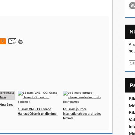
0
Abo
nou
E
m
a
i
l
Bi
ttal à ses
Mé
15 mars VAE - CCI Grand
Le 8 mars journée
Bi
Hainaut Obtenir un diplôme !
internationale des droits des
femmes
Va
In
Mé