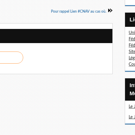
Pour rappel Lien #CNAV au cas où.
Uni
Féd
Féd
Sit
Lég
Cou
Information Sections
Mé
Le 
Le 