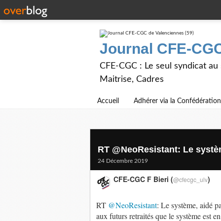
Journal CFE-CGC
CFE-CGC : Le seul syndicat au
Maitrise, Cadres
Accueil
Adhérer via la Confédération
RT @NeoResistant: Le système
24 Décembre 2019
CFE-CGC F Bieri (
)
@cfecgc_ulv
RT
@NeoResistant
: Le système, aidé pa
aux futurs retraités que le système est 