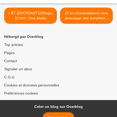
< RT @DOSSANTOSRegis:
Et les manifestations vont
Et bim ! Une étude
provoquer des tempêtes...
d'impact...
>
Hébergé par Overblog
Top articles
Pages
Contact
Signaler un abus
C.G.U.
Cookies et données personnelles
Préférences cookies
Créer un blog sur Overblog