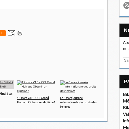
0
Abo
nou
E
m
a
i
l
ttal à ses
Bi
15 mars VAE - CCI Grand
Le 8 mars journée
Mé
Hainaut Obtenir un diplôme !
internationale des droits des
femmes
Bi
Va
In
Mé