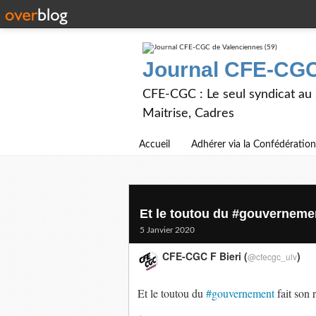
Journal CFE-CGC
CFE-CGC : Le seul syndicat au
Maitrise, Cadres
Accueil
Adhérer via la Confédération
Et le toutou du #gouvernement
5 Janvier 2020
CFE-CGC F Bieri (
)
@cfecgc_ulv
Et le toutou du
#gouvernement
fait son r