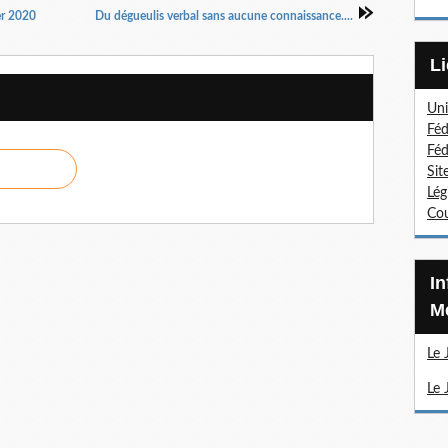
er 2020
Du dégueulis verbal sans aucune connaissance....
Uni
Féd
Féd
Sit
Lég
Cou
Information Sections
Mé
Le 
Le 