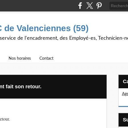
 de Valenciennes (59)
 service de l'encadrement, des Employé-es, Technicien-n
Nos horaires
Contact
 fait son retour.
Age
etour.