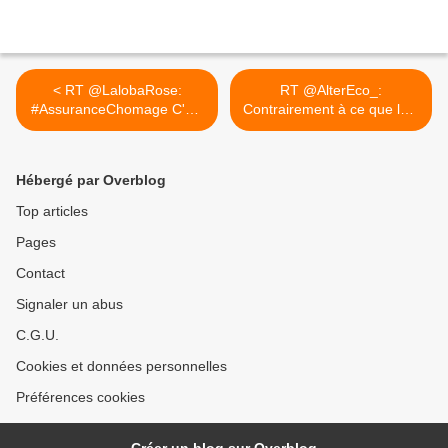
< RT @LalobaRose:
RT @AlterEco_:
#AssuranceChomage C'est
Contrairement à ce que le...
une...
>
Hébergé par Overblog
Top articles
Pages
Contact
Signaler un abus
C.G.U.
Cookies et données personnelles
Préférences cookies