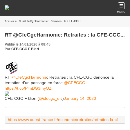
MENU
Accueil
» RT @CfeCgcHarmonie: Retraites : la CFE-CGC...
RT @CfeCgcHarmonie: Retraites : la CFE-CGC...
Publié le 14/01/2020 à 08:45
Par
CFE-CGC F Bieri
RT
@CfeCgcHarmonie
: Retraites : la CFE-CGC dénonce la
tentation d’un passage en force ⁦
@CFECGC
https://t.co/PlmDG3myOZ
CFE-CGC F Bieri (
@cfecgc_ulv
)
January 14, 2020
https://www.ouest-france.fr/economie/retraites/retraites-la-cfe-cgc-denonce-la-tentation-d-un-passage-en-force-6682265