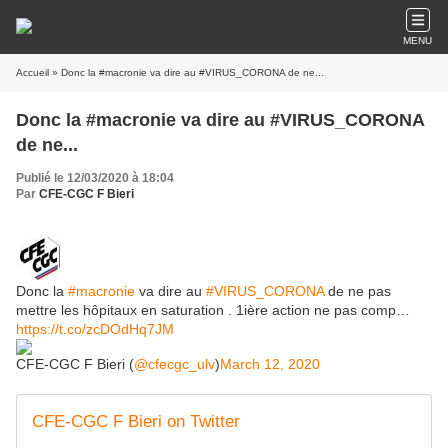
MENU
Accueil
» Donc la #macronie va dire au #VIRUS_CORONA de ne...
Donc la #macronie va dire au #VIRUS_CORONA
de ne...
Publié le 12/03/2020 à 18:04
Par
CFE-CGC F Bieri
Donc la
#macronie
va dire au
#VIRUS_CORONA
de ne pas
mettre les hôpitaux en saturation . 1ière action ne pas comp…
https://t.co/zcDOdHq7JM
CFE-CGC F Bieri (
@cfecgc_ulv
)
March 12, 2020
CFE-CGC F Bieri on Twitter