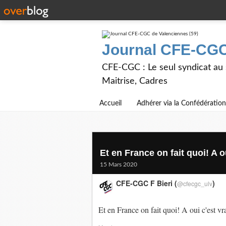
Journal CFE-CGC
CFE-CGC : Le seul syndicat au
Maitrise, Cadres
Accueil
Adhérer via la Confédération
Et en France on fait quoi! A ou
15 Mars 2020
CFE-CGC F Bieri (
)
@cfecgc_ulv
Et en France on fait quoi! A oui c'est vra