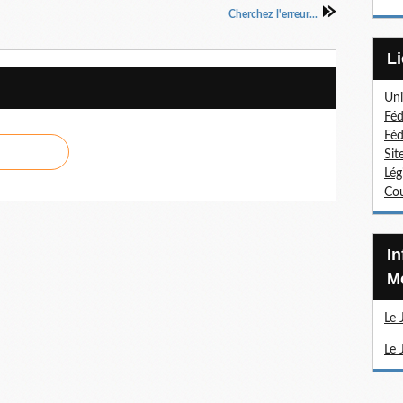
Cherchez l'erreur...
Uni
Féd
Féd
Sit
Lég
Cou
Information Sections
Mé
Le 
Le 