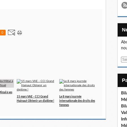
0
Abo
nou
E
m
a
i
l
ttal à ses
Bi
15 mars VAE - CCI Grand
Le 8 mars journée
Mé
Hainaut Obtenir un diplôme !
internationale des droits des
femmes
Bi
Va
In
Mé