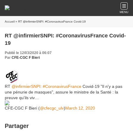
MENU
Accueil
» RT @infirmierSNPI: #CoronavirusFrance Covid-19
RT @infirmierSNPI: #CoronavirusFrance Covid-
19
Publié le 12/03/2020 à 06:07
Par
CFE-CGC F Bieri
RT
@infirmierSNPI
:
#CoronavirusFrance
Covid-19 "Il n'y a pas
une pénurie de masques", assure le ministre de la Santé : la
preuve qu'ils viv…
CFE-CGC F Bieri (
@cfecgc_ulv
)
March 12, 2020
Partager