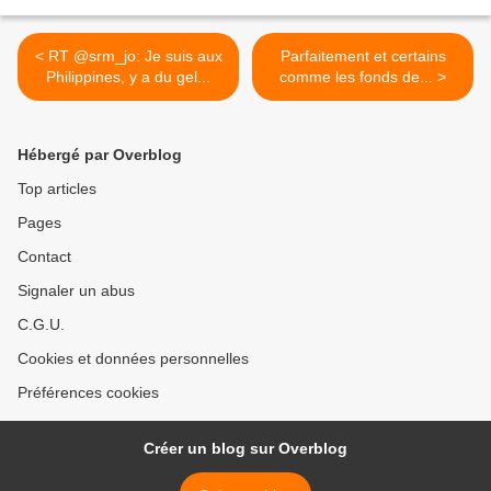
< RT @srm_jo: Je suis aux
Parfaitement et certains
Philippines, y a du gel...
comme les fonds de... >
Hébergé par Overblog
Top articles
Pages
Contact
Signaler un abus
C.G.U.
Cookies et données personnelles
Préférences cookies
Créer un blog sur Overblog