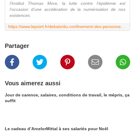
l'Institut Thomas More, la lutte contre l'épidémie est
l'occasion d'une accélération de la numérisation de nos
existences.
https://www.lepoint.fr/debats/du-confinement-des-personnes-a-la-confiscation-des-libertes-publiques-02-04-2020-2369902_2.php?utm_term=Autofeed&utm_medium=Social&utm_source=Twitter&Echobox=1585843941#xtor=CS1-32-%5BEchobox%5D
Partager
Vous aimerez aussi
Jour de carence, salaires, conditions de travail, le mépris, ça
suffit
Le cadeau d’ArcelorMittal à ses salariés pour Noël