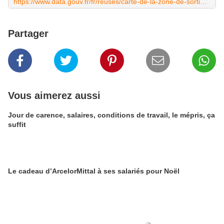
https://www.data.gouv.fr/fr/reuses/carte-de-la-zone-de-sortie-de-100-km-a-vol-doiseau-autour-du-domicile-pour-le-deconfinement/
Partager
Vous aimerez aussi
Jour de carence, salaires, conditions de travail, le mépris, ça
suffit
Le cadeau d’ArcelorMittal à ses salariés pour Noël