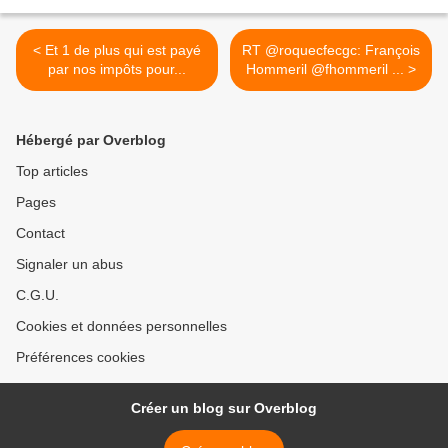
< Et 1 de plus qui est payé
RT @roquecfecgc: François
par nos impôts pour...
Hommeril @fhommeril ... >
Hébergé par Overblog
Top articles
Pages
Contact
Signaler un abus
C.G.U.
Cookies et données personnelles
Préférences cookies
Créer un blog sur Overblog