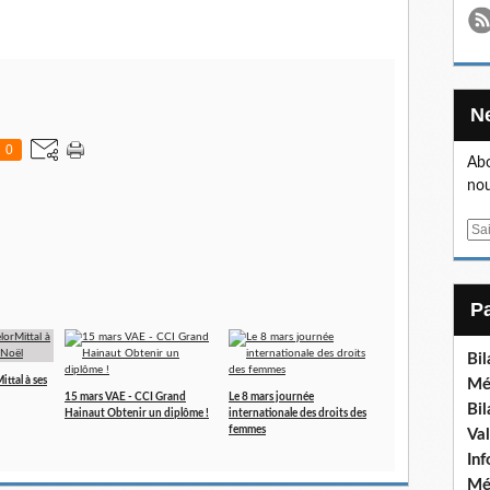
0
Abo
nou
E
m
a
i
l
Bi
ttal à ses
Mé
15 mars VAE - CCI Grand
Le 8 mars journée
Bi
Hainaut Obtenir un diplôme !
internationale des droits des
femmes
Va
In
Mé