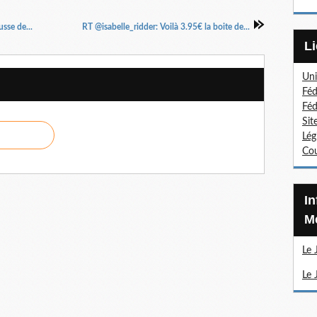
sse de...
RT @isabelle_ridder: Voilà 3.95€ la boite de...
Uni
Féd
Féd
Sit
Lég
Cou
Information Sections
Mé
Le 
Le 