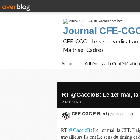
Journal CFE-CGC
CFE-CGC : Le seul syndicat au
Maitrise, Cadres
Accueil
Adhérer via la Confédération
RT @GaccioB: Le 1er mai, la 
2 Mai 2020
CFE-CGC F Bieri (
)
@cfecgc_ulv
RT
@GaccioB
: Le 1er mai, la CFDT s
travailleurs Ils ont Le sens du timing e