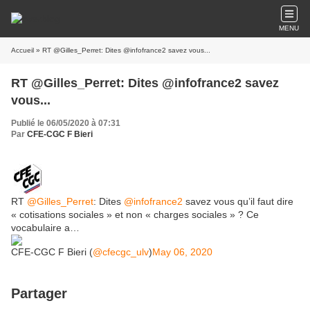
MENU
Accueil
» RT @Gilles_Perret: Dites @infofrance2 savez vous...
RT @Gilles_Perret: Dites @infofrance2 savez
vous...
Publié le 06/05/2020 à 07:31
Par
CFE-CGC F Bieri
RT
@Gilles_Perret
: Dites
@infofrance2
savez vous qu’il faut dire
« cotisations sociales » et non « charges sociales » ? Ce
vocabulaire a…
CFE-CGC F Bieri (
@cfecgc_ulv
)
May 06, 2020
Partager