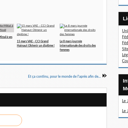
Uni
Féd
ttal à ses
15 mars VAE - CCI Grand
Le 8 mars journée
Féd
Hainaut Obtenir un diplôme !
internationale des droits des
Sit
femmes
Lég
Cou
Et ça continu, pour le monde de l'après afin de...
Information Sections
Mé
Le 
Le 