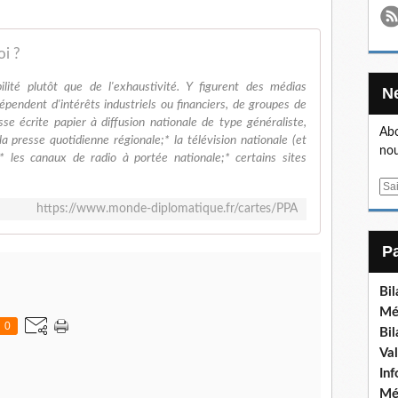
oi ?
bilité plutôt que de l'exhaustivité. Y figurent des médias
 dépendent d'intérêts industriels ou financiers, de groupes de
sse écrite papier à diffusion nationale de type généraliste,
Abo
la presse quotidienne régionale;* la télévision nationale (et
nou
;* les canaux de radio à portée nationale;* certains sites
E
m
https://www.monde-diplomatique.fr/cartes/PPA
a
i
l
Bi
Mé
0
Bi
Va
In
Mé