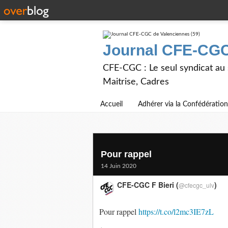
Journal CFE-CGC
CFE-CGC : Le seul syndicat au
Maitrise, Cadres
Accueil
Adhérer via la Confédération
Pour rappel
14 Juin 2020
CFE-CGC F Bieri (
)
@cfecgc_ulv
Pour rappel
https://t.co/l2mc3IE7zL