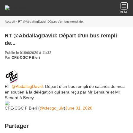
MENU
Accueil
» RT @AbdallagDavid: Départ d'un bus rempli de...
RT @AbdallagDavid: Départ d'un bus rempli
de...
Publié le 01/06/2020 à 11:32
Par
CFE-CGC F Bieri
RT
@AbdallagDavid
: Départ d'un bus rempli de salariés de mca
en soutien à la délégation qui sera reçu par Mr Lemaire et Mr
Senard à Bercy.…
CFE-CGC F Bieri (
@cfecgc_ulv
)
June 01, 2020
Partager