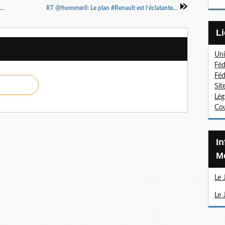
..
RT @fhommeril: Le plan #Renault est l’éclatante...
Uni
Féd
Féd
Sit
Lég
Cou
Information Sections
Mé
Le 
Le 