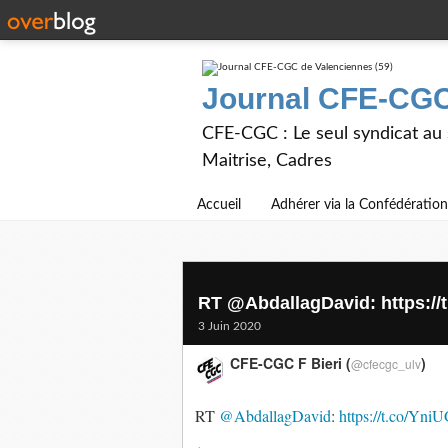
Journal CFE-CGC
CFE-CGC : Le seul syndicat au
Maitrise, Cadres
Accueil
Adhérer via la Confédération
RT @AbdallagDavid: https:/
3 Juin 2020
CFE-CGC F Bieri (
)
@cfecgc_ulv
RT
@AbdallagDavid
:
https://t.co/Y