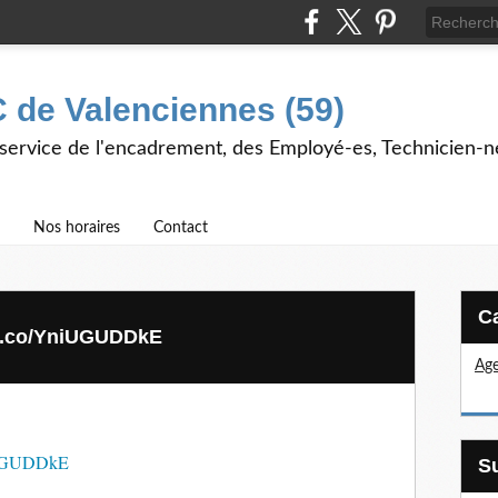
 de Valenciennes (59)
 service de l'encadrement, des Employé-es, Technicien-n
Nos horaires
Contact
/t.co/YniUGUDDkE
Age
niUGUDDkE