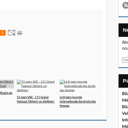
0
Abo
nou
E
m
a
i
l
ttal à ses
Bi
15 mars VAE - CCI Grand
Le 8 mars journée
Mé
Hainaut Obtenir un diplôme !
internationale des droits des
femmes
Bi
Va
In
Mé