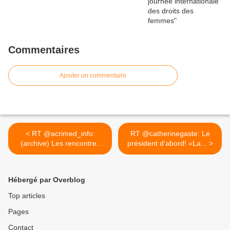
Commentaires
Ajouter un commentaire
< RT @acrimed_info:
RT @catherinegaste: Le
(archive) Les rencontres
président d’abord! «La... >
du...
Hébergé par Overblog
Top articles
Pages
Contact