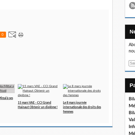
0
Abo
nou
E
m
a
i
l
ttal à ses
Bi
15 mars VAE - CCI Grand
Le 8 mars journée
Mé
Hainaut Obtenir un diplôme !
internationale des droits des
femmes
Bi
Va
In
Mé