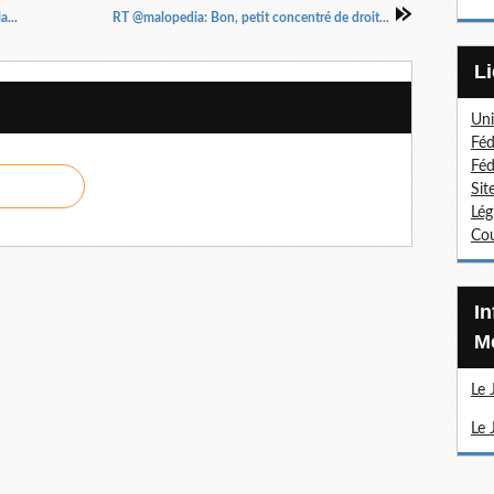
...
RT @malopedia: Bon, petit concentré de droit...
Uni
Féd
Féd
Sit
Lég
Cou
Information Sections
Mé
Le 
Le 