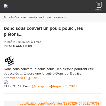
MENU
Accueil
» Donc sous couvert un pouic pouic , les piétons...
Donc sous couvert un pouic pouic , les
piétons...
Publié le 03/08/2020 à 17:47
Par
CFE-CGC F Bieri
Donc sous couvert un pouic pouic , les piétons pourront être
bousculés ... Encore une loi anti-piétons qui légalise…
https://t.co/xPH0jjkuaK
CFE-CGC F Bieri (
@cfecgc_ulv
)
August 03, 2020
https://twitter.com/i/web/status/1290328434502176769