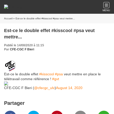
MENU
Accueil
» Est-ce le double effet #kisscool #psa veut mettre...
Est-ce le double effet #kisscool #psa veut
mettre...
Publié le 14/08/2020 à 11:15
Par
CFE-CGC F Bieri
Est-ce le double effet
#kisscool
#psa
veut mettre en place le
télétravail comme référence !
#gvt
CFE-CGC F Bieri (
@cfecgc_ulv
)
August 14, 2020
Partager