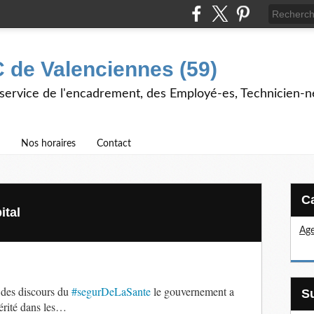
 de Valenciennes (59)
 service de l'encadrement, des Employé-es, Technicien-n
Nos horaires
Contact
tal
Age
des discours du
#segurDeLaSante
le gouvernement a
térité dans les…