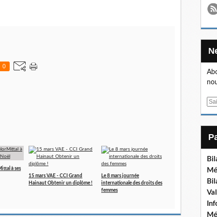
0
Abo
nou
E
m
a
i
l
Bi
ttal à ses
Mé
15 mars VAE - CCI Grand
Le 8 mars journée
Bi
Hainaut Obtenir un diplôme !
internationale des droits des
femmes
Va
In
Mé