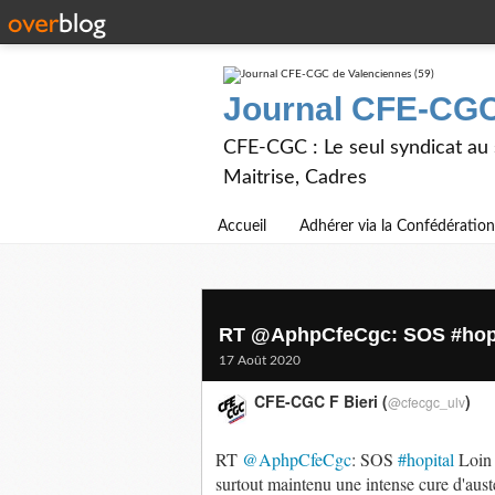
Journal CFE-CGC
CFE-CGC : Le seul syndicat au
Maitrise, Cadres
Accueil
Adhérer via la Confédération
RT @AphpCfeCgc: SOS #hopi
17 Août 2020
CFE-CGC F Bieri (
)
@cfecgc_ulv
RT
@AphpCfeCgc
: SOS
#hopital
Loin 
surtout maintenu une intense cure d'aus