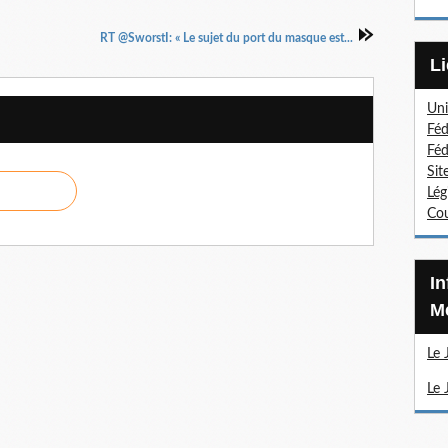
RT @SworstI: « Le sujet du port du masque est...
Uni
Féd
Féd
Sit
Lég
Cou
Information Sections
Mé
Le 
Le 