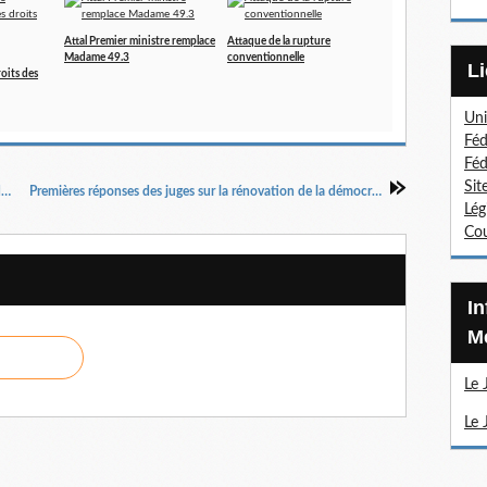
Attal Premier ministre remplace
Attaque de la rupture
Madame 49.3
conventionnelle
roits des
Uni
Féd
Féd
Sit
L'unité syndicale après la mobilisation record du 19 mars
Premières réponses des juges sur la rénovation de la démocratie sociale
Lég
Cou
Information Sections
Mé
Le 
Le 