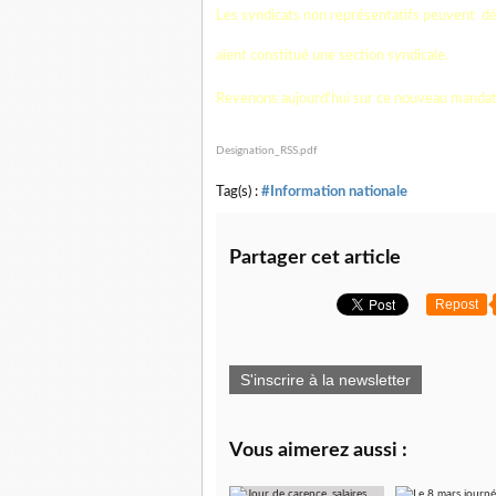
Les syndicats non représentatifs peuvent
dé
aient constitué une section syndicale.
Revenons aujourd’hui sur ce nouveau mandat e
Designation_RSS.pdf
Tag(s) :
#Information nationale
Partager cet article
Repost
S'inscrire à la newsletter
Vous aimerez aussi :