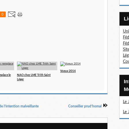
0
Uni
Féd
Féd
Sit
Lég
Cou
Voeux 2014
mplace le
NAO chez LME Trith Saint
Léger
Information Sections
Mé
Le 
e l’intention malveillante
Conseiller prud’homal
Le 