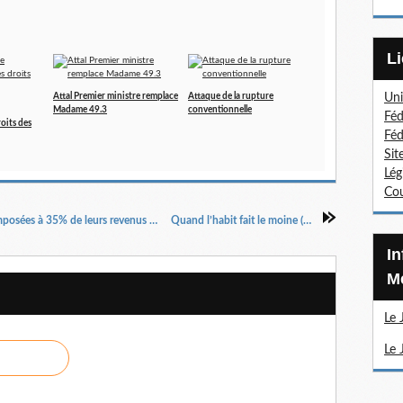
Attal Premier ministre remplace
Attaque de la rupture
Uni
Madame 49.3
conventionnelle
Féd
roits des
Féd
Sit
Lég
Cou
« Les 500 000 personnes les plus riches sont imposées à 35% de leurs revenus alors que les 50% les plus modestes sont imposés à 45% ».
Quand l’habit fait le moine (partie 2 : spécial hommes)
Information Sections
Mé
Le 
Le 