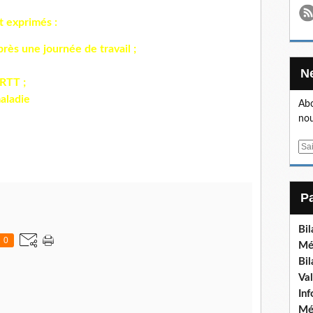
t exprimés :
près une journée de travail ;
RTT ;
maladie
Abo
nou
E
m
a
i
l
Bi
0
Mé
Bi
Va
In
Mé