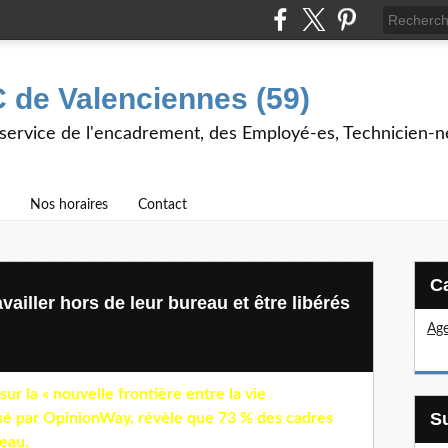
 de Valenciennes (59)
 service de l'encadrement, des Employé-es, Technicien-n
Nos horaires
Contact
ailler hors de leur bureau et être libérés
Age
ur la « nouvelle frontière entre la vie
lisé par OpinionWay, révèle que 73 % des cadres
reau.