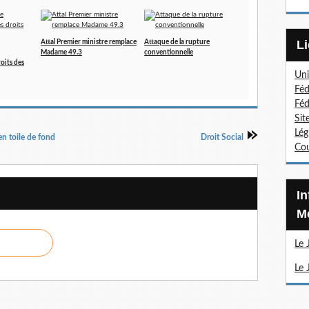
Attal Premier ministre remplace
Attaque de la rupture
Madame 49.3
conventionnelle
roits des
Uni
Féd
Féd
Sit
Lég
en toile de fond
Droit Social
Cou
Information Sections
Mé
Le 
Le 