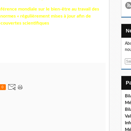
férence mondiale sur le bien-être au travail des
ormes « régulièrement mises à jour afin de
couvertes scientifiques
Abo
nou
E
m
a
i
l
0
Bi
Mé
Bi
Va
In
Mé