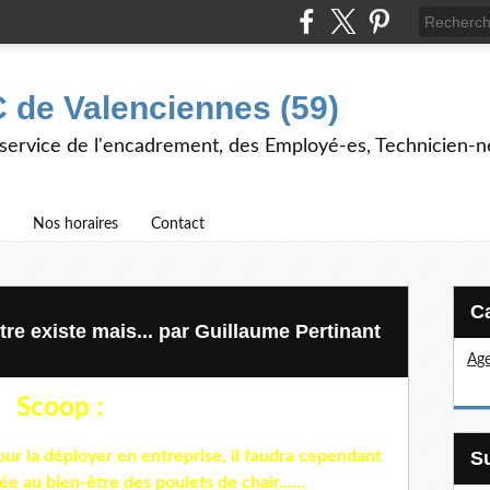
 de Valenciennes (59)
 service de l'encadrement, des Employé-es, Technicien-n
Nos horaires
Contact
re existe mais... par Guillaume Pertinant
Age
Scoop :
our la déployer en entreprise, il faudra cependant
e au bien-être des poulets de chair......