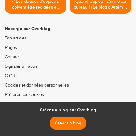
< Les clauses d'objectifs
Quand Cupidon s'invite au
doivent être rédigées en
bureau ! (Le blog d'Artémis)
français (Miroir Social)
>
Hébergé par Overblog
Top articles
Pages
Contact
Signaler un abus
C.G.U.
Cookies et données personnelles
Préférences cookies
Créer un blog sur Overblog
Créer un blog