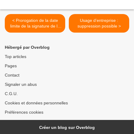
< Prorogation de la date
Usage d’entreprise :
limite de la signature de la
suppression possible >
pétition CFE-CGC : Tous
actifs sur les retraites
Hébergé par Overblog
Top articles
Pages
Contact
Signaler un abus
C.G.U.
Cookies et données personnelles
Préférences cookies
Créer un blog sur Overblog