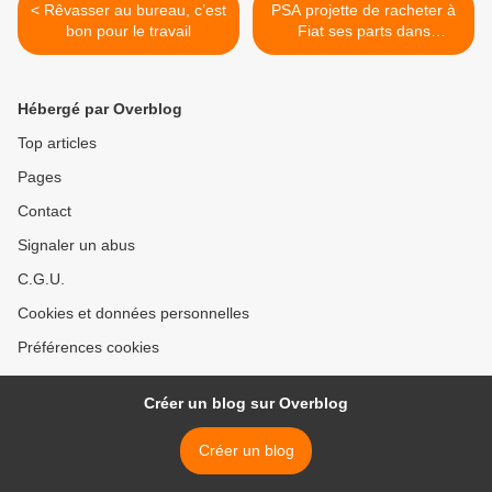
< Rêvasser au bureau, c’est
PSA projette de racheter à
bon pour le travail
Fiat ses parts dans
Sevelnord (La Voix du
Nord) >
Hébergé par Overblog
Top articles
Pages
Contact
Signaler un abus
C.G.U.
Cookies et données personnelles
Préférences cookies
Créer un blog sur Overblog
Créer un blog