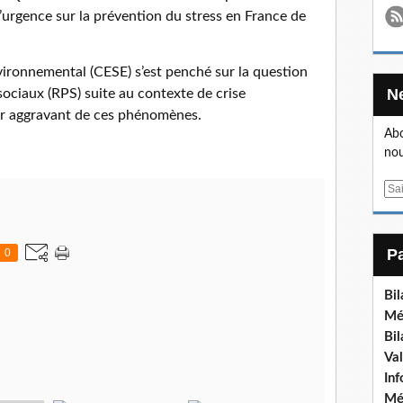
d’urgence sur la prévention du stress en France de
ironnemental (CESE) s’est penché sur la question
ociaux (RPS) suite au contexte de crise
ur aggravant de ces phénomènes.
Abo
nou
E
m
a
i
0
l
Bi
Mé
Bi
Va
In
Mé