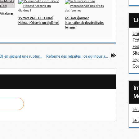
ttal à ses
15 mars VAE - CCI Grand
Le 8 mars journée
Hainaut Obtenir un diplôme !
internationale des droits des
femmes
Uni
Féd
Féd
Sit
Plus d'un quart des seniors ont mis fin à leur CDI en signant une rupture conventionnelle (WK-RH)
Réforme des retraites : ce qui nous attend (JuriTravail)
Lég
Cou
Information Sections
Mé
Le 
Le 