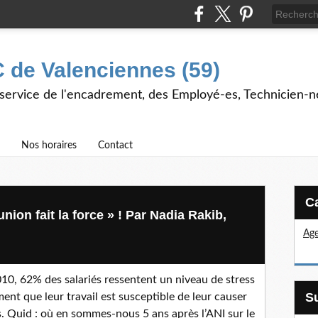
 de Valenciennes (59)
 service de l'encadrement, des Employé-es, Technicien-n
Nos horaires
Contact
nion fait la force » ! Par Nadia Rakib,
Age
10, 62% des salariés ressentent un niveau de stress
ment que leur travail est susceptible de leur causer
 Quid : où en sommes-nous 5 ans après l’ANI sur le