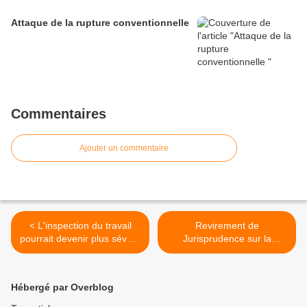
Attaque de la rupture conventionnelle
Commentaires
Ajouter un commentaire
< L'inspection du travail
Revirement de
pourrait devenir plus sévère
Jurisprudence sur la
(WK-RH)
protection des salariés
également conseillers
prud’homaux. Par Carole
Hébergé par Overblog
Vercheyre-Grard, Avocat. >