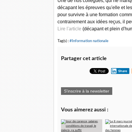
Une de nos collègues, qui ne manqu
décapant les épreuves qu'elle et les
pour survivre à une formation comm
contrairement aux idées reçus, il peut
Lire l'article
(décapant et plein d'hu
Tag(s) :
#Information nationale
Partager cet article
Share
S'inscrire à la newsletter
Vous aimerez aussi :