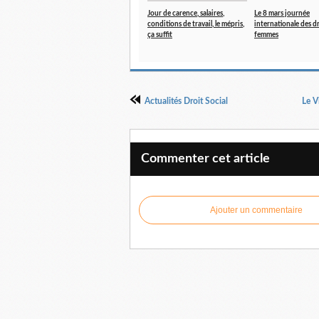
Jour de carence, salaires,
Le 8 mars journée
conditions de travail, le mépris,
internationale des d
ça suffit
femmes
Actualités Droit Social
Le V
Commenter cet article
Ajouter un commentaire