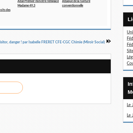
Attal Premier ministre remplace
Attaque de la rupture
Madame 49.3
conventionnelle
roits des
Uni
Féd
isitor, danger ! par Isabelle FRERET CFE-CGC Chimie (Miroir Social)
Féd
Sit
Lég
Cou
Information Sections
Mé
Le 
Le 