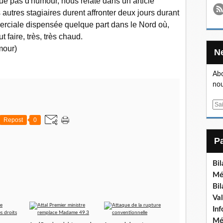
e pas d'humour, nous relate dans un article
 autres stagiaires durent affronter deux jours durant
erciale dispensée quelque part dans le Nord où,
 faire, très, très chaud.
mour)
Abo
nou
E
m
Repost
0
a
i
l
Bi
Mé
Bi
Va
In
Mé