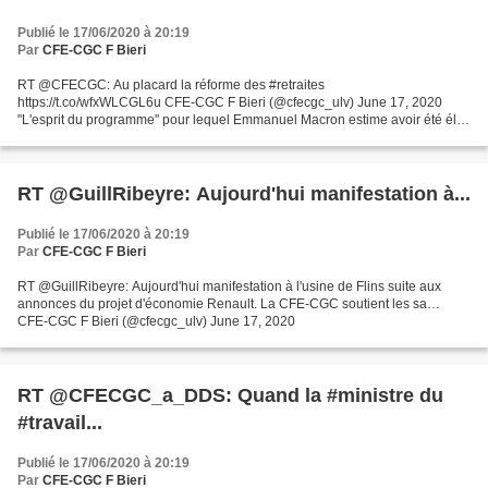
Publié le 17/06/2020 à 20:19
Par
CFE-CGC F Bieri
RT @CFECGC: Au placard la réforme des #retraites
https://t.co/wfxWLCGL6u CFE-CGC F Bieri (@cfecgc_ulv) June 17, 2020
"L'esprit du programme" pour lequel Emmanuel Macron estime avoir été élu
en 2017 devrait se poursuivre. D'après son entourage, il entend...
RT @GuillRibeyre: Aujourd'hui manifestation à...
Publié le 17/06/2020 à 20:19
Par
CFE-CGC F Bieri
RT @GuillRibeyre: Aujourd'hui manifestation à l'usine de Flins suite aux
annonces du projet d'économie Renault. La CFE-CGC soutient les sa…
CFE-CGC F Bieri (@cfecgc_ulv) June 17, 2020
RT @CFECGC_a_DDS: Quand la #ministre du
#travail...
Publié le 17/06/2020 à 20:19
Par
CFE-CGC F Bieri