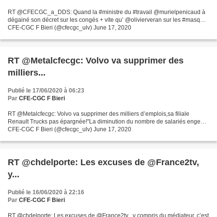
RT @CFECGC_a_DDS: Quand la #ministre du #travail @murielpenicaud à
dégainé son décret sur les congés + vite qu’ @olivierveran sur les #masq…
CFE-CGC F Bieri (@cfecgc_ulv) June 17, 2020
RT @Metalcfecgc: Volvo va supprimer des
milliers...
Publié le 17/06/2020 à 06:23
Par
CFE-CGC F Bieri
RT @Metalcfecgc: Volvo va supprimer des milliers d’emplois,sa filiale
Renault Trucks pas épargnée!"La diminution du nombre de salariés enge…
CFE-CGC F Bieri (@cfecgc_ulv) June 17, 2020
RT @chdelporte: Les excuses de ⁦@France2tv⁩,
y...
Publié le 16/06/2020 à 22:16
Par
CFE-CGC F Bieri
RT @chdelporte: Les excuses de @France2tv , y compris du médiateur, c’est