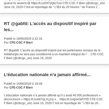
quand ils veulent 😋 https://t.co/Gf7yQkcTuG CFE-CGC F Bieri (@cfecgc_ulv)
June 16, 2020 C'est un reportage de " L'Œil du 20 heures " de France 2
diffusé le 9 juin qui a (re)lancé...
RT @gabfd: L'accès au dispositif inspiré par
les...
Publié le 16/06/2020 à 22:16
Par
CFE-CGC F Bieri
RT @gabfd: L'accès au dispositif inspiré par les partenaires sociaux de la
métallurgie ne sera pas conditionné à un maintien intégral de l'… CFE-CGC
F Bieri (@cfecgc_ulv) June 16, 2020
L’éducation nationale n’a jamais affirmé...
Publié le 16/06/2020 à 18:48
Par
CFE-CGC F Bieri
L’éducation nationale n’a jamais affirmé qu’il y avait 40 000 professeurs «
décrocheurs » https://t.co/obTqLnLjUy v… https://t.co/gxxOyFIYfD CFE-CGC
F Bieri (@cfecgc_ulv) June 16, 2020 C'est un reportage de " L'Œil du 20
heures " de France 2 diffusé le...